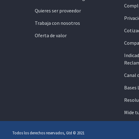
Compli
Quieres ser proveedor
Privaci
Trabaja con nosotros
Cotiza
Oferta de valor
Compar
Indicad
Reclam
Canal 
Bases 
Resolu
Mide t
Todos los derechos reservados, Gtd © 2021