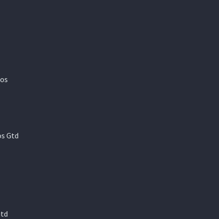
mos
os Gtd
Gtd