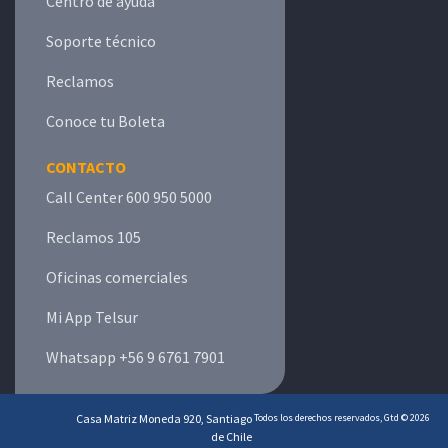
Centro de ayuda
Soporte técnico
Reclamos
Conoce tu Boleta
CONTACTO
Call Center 600 950 5000
Reclamos 105
Oficinas comerciales
Mi App Telsur
Whatsapp +56 9 6761 7901
Casa Matriz Moneda 920, Santiago
Todos los derechos reservados, Gtd © 2026
de Chile