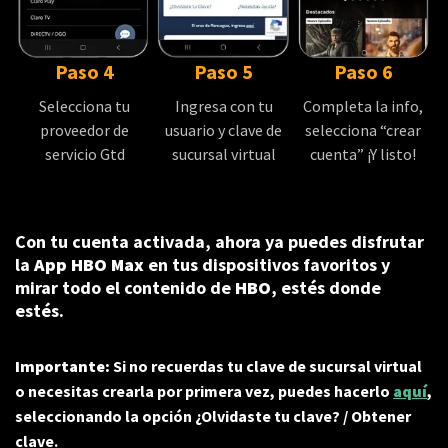
Paso 4
Paso 5
Paso 6
Selecciona tu
Ingresa con tu
Completa la info,
proveedor de
usuario y clave de
selecciona “crear
servicio Gtd
sucursal virtual
cuenta” ¡Y listo!
Con tu cuenta activada, ahora ya puedes disfrutar
la
App HBO Max
en tus dispositivos favoritos y
mirar todo el contenido de
HBO
, estés donde
estés.
Importante:
Si no recuerdas tu clave de sucursal virtual
o necesitas crearla por primera vez, puedes hacerlo
aquí
,
seleccionando la opción ¿Olvidaste tu clave? / Obtener
clave.