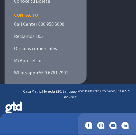
Conoce tu Boleta
CONTACTO
Call Center 600 950 5000
Reclamos 105
Oficinas comerciales
Mi App Telsur
Whatsapp +56 9 6761 7901
Casa Matriz Moneda 920, Santiago
Todos los derechos reservados, Gtd © 2026
de Chile