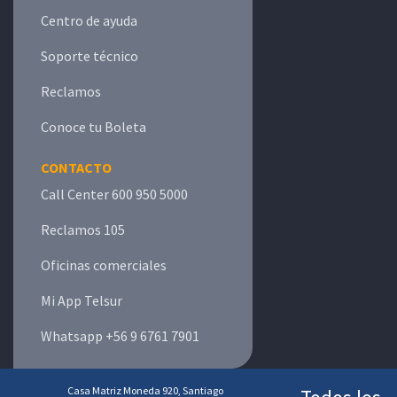
Centro de ayuda
Soporte técnico
Reclamos
Conoce tu Boleta
CONTACTO
Call Center 600 950 5000
Reclamos 105
Oficinas comerciales
Mi App Telsur
Whatsapp +56 9 6761 7901
Casa Matriz Moneda 920, Santiago