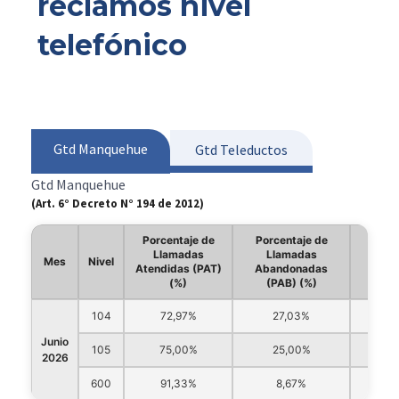
reclamos nivel
telefónico
Gtd Manquehue
Gtd Teleductos
Gtd Manquehue
(Art. 6° Decreto N° 194 de 2012)
Porcentaje de
Porcentaje de
Prom
Llamadas
Llamadas
Tie
Mes
Nivel
Atendidas (PAT)
Abandonadas
Esper
(%)
(PAB) (%)
(
104
72,97%
27,03%
2
Junio
105
75,00%
25,00%
1
2026
600
91,33%
8,67%
7