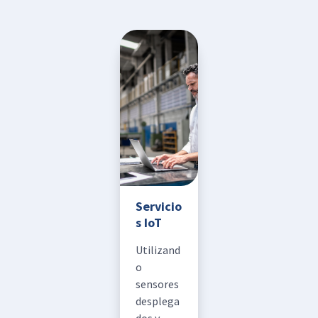
Servicio
s IoT
Utilizand
o
sensores
desplega