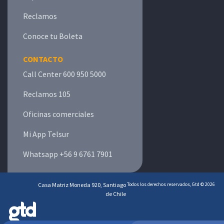
Reclamos
Conoce tu Boleta
CONTACTO
Call Center 600 950 5000
Reclamos 105
Oficinas comerciales
Mi App Telsur
Whatsapp +56 9 6761 7901
Casa Matriz Moneda 920, Santiago
Todos los derechos reservados, Gtd © 2026
de Chile