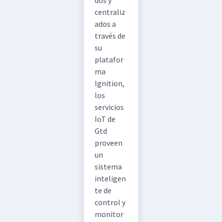
dos y
centraliz
ados a
través de
su
platafor
ma
Ignition,
los
servicios
IoT de
Gtd
proveen
un
sistema
inteligen
te de
control y
monitor