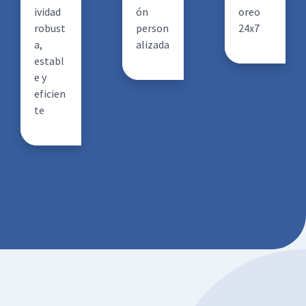
ividad
ón
oreo
robust
person
24x7
a,
alizada
establ
e y
eficien
te