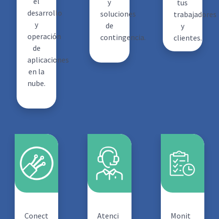
el
y
tus
desarrollo
soluciones
trabajadores
y
de
y
operación
contingencia.
clientes.
de
aplicaciones
en la
nube.
Conect
Atenci
Monit