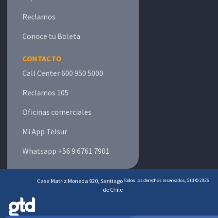
Reclamos
Conoce tu Boleta
CONTACTO
Call Center 600 950 5000
Reclamos 105
Oficinas comerciales
Mi App Telsur
Whatsapp +56 9 6761 7901
Casa Matriz Moneda 920, Santiago
Todos los derechos reservados, Gtd © 2026
de Chile