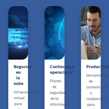
Negocios
Continuidad
Productivi
en
operacional
Herramienta
la
Planes
de
nube
de
comunicació
Infraestructura
seguridad
y
virtual
de la
colaboración
para
información
para