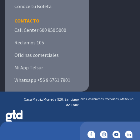
Conoce tu Boleta
CONTACTO
Call Center 600 950 5000
Reclamos 105
Oficinas comerciales
Mi App Telsur
Whatsapp +56 9 6761 7901
Casa Matriz Moneda 920, Santiago
Todos los derechos reservados, Gtd © 2026
de Chile