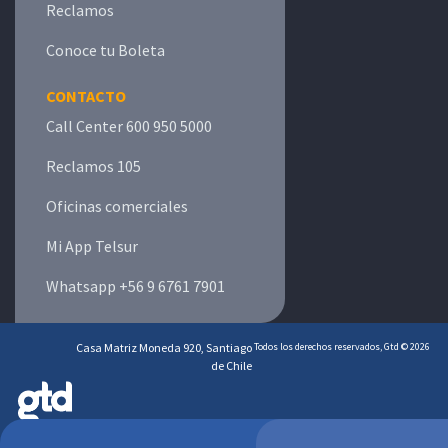
Reclamos
Conoce tu Boleta
CONTACTO
Call Center 600 950 5000
Reclamos 105
Oficinas comerciales
Mi App Telsur
Whatsapp +56 9 6761 7901
Casa Matriz Moneda 920, Santiago
Todos los derechos reservados, Gtd © 2026
de Chile