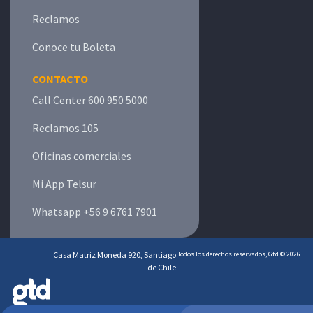
Reclamos
Conoce tu Boleta
CONTACTO
Call Center 600 950 5000
Reclamos 105
Oficinas comerciales
Mi App Telsur
Whatsapp +56 9 6761 7901
Casa Matriz Moneda 920, Santiago
Todos los derechos reservados, Gtd © 2026
de Chile