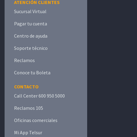
ATENCIÓN CLIENTES
Sucursal Virtual
Pagar tu cuenta
Centro de ayuda
Soporte técnico
Reclamos
Conoce tu Boleta
CONTACTO
Call Center 600 950 5000
Reclamos 105
Oficinas comerciales
Mi App Telsur