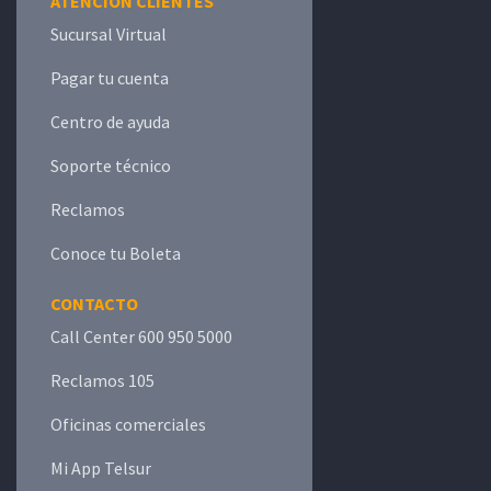
ATENCIÓN CLIENTES
Sucursal Virtual
Pagar tu cuenta
Centro de ayuda
Soporte técnico
Reclamos
Conoce tu Boleta
CONTACTO
Call Center 600 950 5000
Reclamos 105
Oficinas comerciales
Mi App Telsur