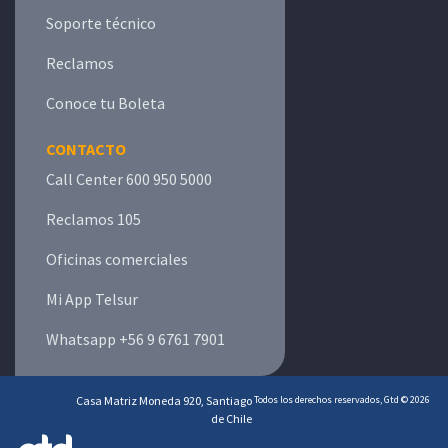
Soporte técnico
Reclamos
Conoce tu Boleta
CONTACTO
Call Center 600 950 5000
Reclamos 105
Oficinas comerciales
Mi App Telsur
Whatsapp +56 9 6761 7901
Casa Matriz Moneda 920, Santiago
Todos los derechos reservados, Gtd © 2026
de Chile