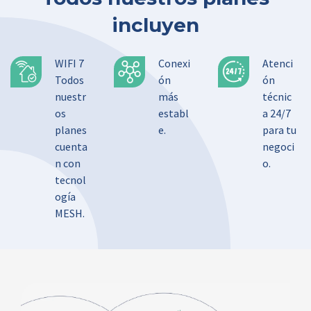
incluyen
WIFI 7
Conexi
Atenci
Todos
ón
ón
nuestr
más
técnic
os
establ
a 24/7
planes
e.
para tu
cuenta
negoci
n con
o.
tecnol
ogía
MESH.