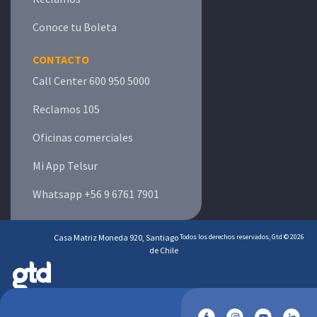
Conoce tu Boleta
CONTACTO
Call Center 600 950 5000
Reclamos 105
Oficinas comerciales
Mi App Telsur
Whatsapp +56 9 6761 7901
Casa Matriz Moneda 920, Santiago
Todos los derechos reservados, Gtd © 2026
de Chile