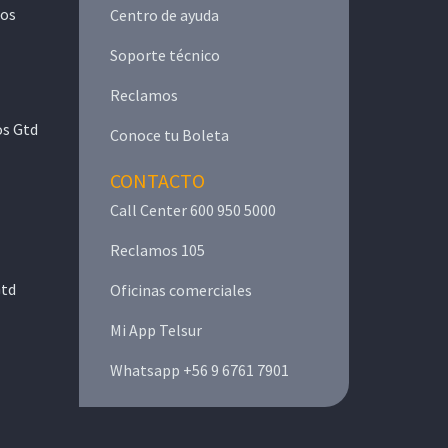
mos
Centro de ayuda
Soporte técnico
Reclamos
os Gtd
Conoce tu Boleta
CONTACTO
Call Center 600 950 5000
Reclamos 105
Gtd
Oficinas comerciales
Mi App Telsur
Whatsapp +56 9 6761 7901