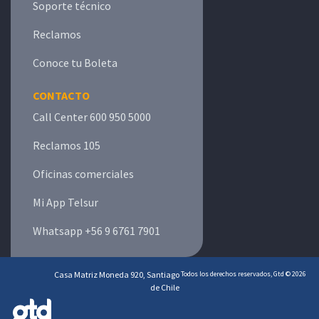
Soporte técnico
Reclamos
Conoce tu Boleta
CONTACTO
Call Center 600 950 5000
Reclamos 105
Oficinas comerciales
Mi App Telsur
Whatsapp +56 9 6761 7901
Casa Matriz Moneda 920, Santiago
Todos los derechos reservados, Gtd © 2026
de Chile