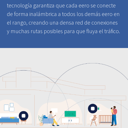
tecnología garantiza que cada eero se conecte
de forma inalámbrica a todos los demás eero en
el rango, creando una densa red de conexiones
y muchas rutas posibles para que fluya el tráfico.