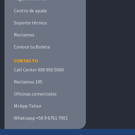
Centro de ayuda
Soporte técnico
Reclamos
Conoce tu Boleta
CONTACTO
Call Center 600 950 5000
Reclamos 105
Oficinas comerciales
Mi App Telsur
Whatsapp +56 9 6761 7901