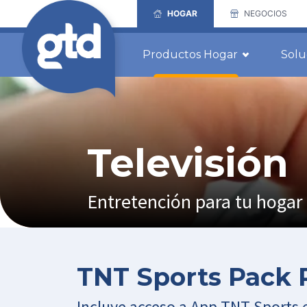
HOGAR
NEGOCIOS
Productos Hogar
Solu
Televisión
Entretención para tu hogar
TNT Sports Pack
Incluye acceso a App TNT Sports