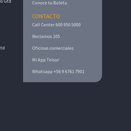
os Gtd
Conoce tu Boleta
CONTACTO
Call Center 600 950 5000
Reclamos 105
Gtd
Oficinas comerciales
Mi App Telsur
Whatsapp +56 9 6761 7901