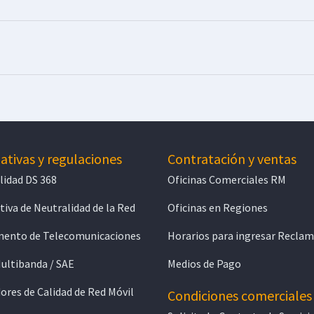
tivas y regulaciones
Contratación y ventas
lidad DS 368
Oficinas Comerciales RM
iva de Neutralidad de la Red
Oficinas en Regiones
ento de Telecomunicaciones
Horarios para ingresar Recla
Multibanda / SAE
Medios de Pago
ores de Calidad de Red Móvil
Condiciones comerciales