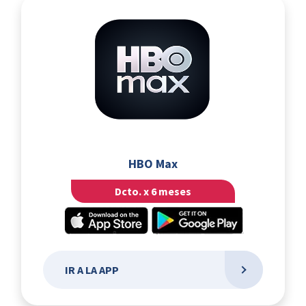
HBO Max
Dcto. x 6 meses
IR A LA APP