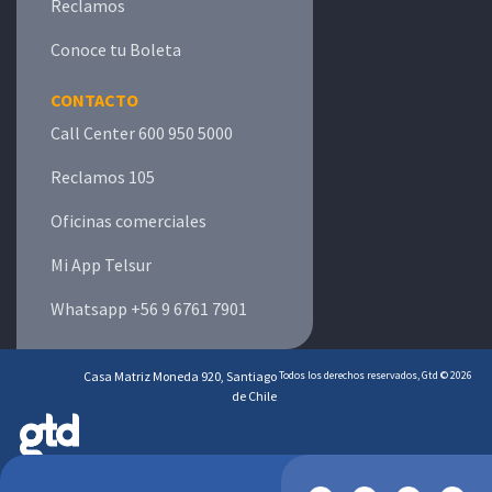
Reclamos
Conoce tu Boleta
CONTACTO
Call Center 600 950 5000
Reclamos 105
Oficinas comerciales
Mi App Telsur
Whatsapp +56 9 6761 7901
Casa Matriz Moneda 920, Santiago
Todos los derechos reservados, Gtd © 2026
de Chile