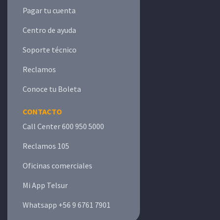
Pagar tu cuenta
Centro de ayuda
Soporte técnico
Reclamos
Conoce tu Boleta
CONTACTO
Call Center 600 950 5000
Reclamos 105
Oficinas comerciales
Mi App Telsur
Whatsapp +56 9 6761 7901