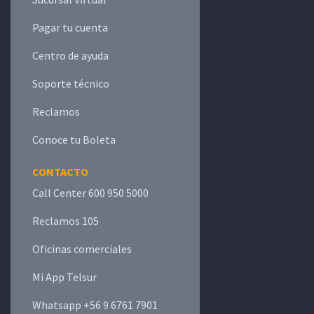
Pagar tu cuenta
Centro de ayuda
Soporte técnico
Reclamos
Conoce tu Boleta
CONTACTO
Call Center 600 950 5000
Reclamos 105
Oficinas comerciales
Mi App Telsur
Whatsapp +56 9 6761 7901