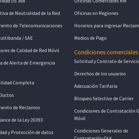
lidad DS 368
Oficinas Comerciales RM
iva de Neutralidad de la Red
Oficinas en Regiones
ento de Telecomunicaciones
Horarios para ingresar Recla
Multibanda / SAE
Medios de Pago
ores de Calidad de Red Móvil
Condiciones comerciales
Solicitud y Contrato de Servici
a de Alerta de Emergencia
Derechos de los usuarios
ilidad Completa
Adecuación Tarifaria
 Ductos
Bloqueo Selectivo de Carrier
ento de Reclamos
Condiciones de Contratación 
Móvil
ance de la Ley 20393
Condiciones Generales de
dad y Protección de datos
Contratación Gtd