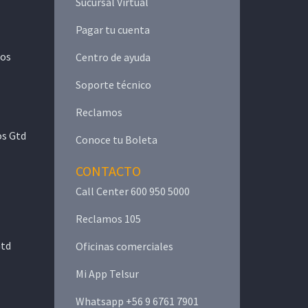
Sucursal Virtual
Pagar tu cuenta
mos
Centro de ayuda
Soporte técnico
Reclamos
os Gtd
Conoce tu Boleta
CONTACTO
Call Center 600 950 5000
Reclamos 105
Gtd
Oficinas comerciales
Mi App Telsur
Whatsapp +56 9 6761 7901