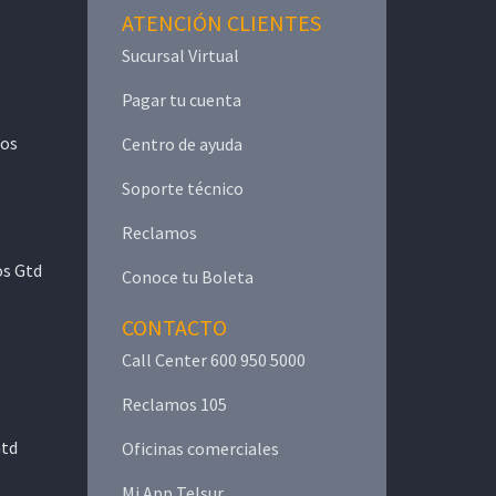
ATENCIÓN CLIENTES
Sucursal Virtual
Pagar tu cuenta
mos
Centro de ayuda
Soporte técnico
Reclamos
os Gtd
Conoce tu Boleta
CONTACTO
Call Center 600 950 5000
Reclamos 105
Gtd
Oficinas comerciales
Mi App Telsur