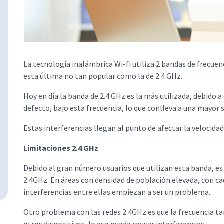
La tecnología inalámbrica Wi-fi utiliza 2 bandas de frecuen
esta última no tan popular como la de 2.4 GHz.
Hoy en día la banda de 2.4 GHz es la más utilizada, debido a
defecto, bajo esta frecuencia, lo que conlleva a una mayor 
Estas interferencias llegan al punto de afectar la velocidad
Limitaciones 2.4 GHz
Debido al gran número usuarios que utilizan esta banda, es
2.4GHz. En áreas con densidad de población elevada, con cad
interferencias entre ellas empiezan a ser un problema.
Otro problema con las redes 2.4GHz es que la frecuencia t
otros dispositivos, lo que puede causar interferencias.