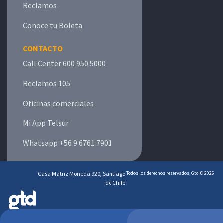
Reclamos
Conoce tu Boleta
CONTACTO
Call Center 600 950 5000
Reclamos 105
Oficinas comerciales
Mi App Telsur
Whatsapp +56 9 6761 7901
Casa Matriz Moneda 920, Santiago
Todos los derechos reservados, Gtd © 2026
de Chile