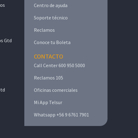
mos
Centro de ayuda
Soporte técnico
Reclamos
os Gtd
Conoce tu Boleta
CONTACTO
Call Center 600 950 5000
Reclamos 105
Gtd
Oficinas comerciales
Mi App Telsur
Whatsapp +56 9 6761 7901